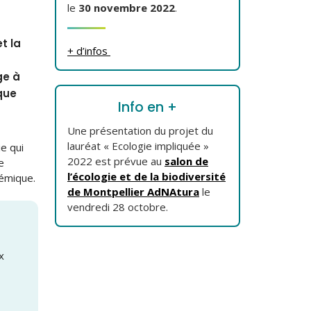
le
30 novembre 2022
.
t la
+ d’infos
ge à
que
Info en +
Une présentation du projet du
lauréat « Ecologie impliquée »
e qui
2022 est prévue au
salon de
e
l’écologie et de la biodiversité
émique.
de Montpellier AdNAtura
le
vendredi 28 octobre.
x