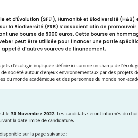
e et d’Évolution (SFE²), Humanité et Biodiversité (H&B) e
ur la Biodiversité (FRB) s’associent afin de promouvoir
frant une bourse de 5000 euros. Cette bourse en homma
eber peut être utilisée pour financer une partie spécifi
nt appel à d’autres sources de financement.
ts d’écologie impliquée définie ici comme un champ de l’écologi
 de société autour d’enjeux environnementaux par des projets d
nnes du monde académique et des personnes du monde non-acad
est le
30 Novembre 2022
. Les candidats seront informés du choi
ivant la date limite de candidature.
isponible sur la page suivante :