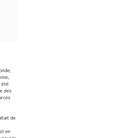
monde,
enne,
a été
te des
urces
ltait de
est en