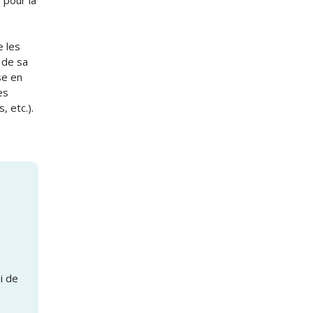
 pour la
s
e les
 de sa
se en
es
, etc.).
ui de