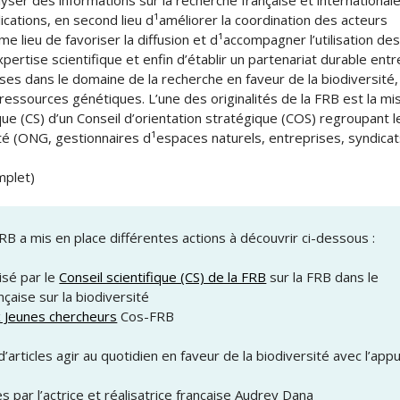
yser des informations sur la recherche française et internationale
lications, en second lieu d¹améliorer la coordination des acteurs
e lieu de favoriser la diffusion et d¹accompagner l’utilisation de
xpertise scientifique et enfin d’établir un partenariat durable entr
ses dans le domaine de la recherche en faveur de la biodiversité,
ressources génétiques. L’une des originalités de la FRB est la mi
ique (CS) d’un Conseil d’orientation stratégique (COS) regroupant l
té (ONG, gestionnaires d¹espaces naturels, entreprises, syndicats
mplet)
FRB a mis en place différentes actions à découvrir ci-dessous :
sé par le
Conseil scientifique (CS) de la FRB
sur la FRB dans le
çaise sur la biodiversité
x Jeunes chercheurs
Cos-FRB
d’articles agir au quotidien en faveur de la biodiversité avec l’app
s par l’actrice et réalisatrice française Audrey Dana