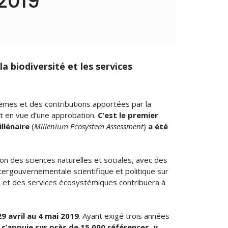
 2019
a biodiversité et les services
tèmes et des contributions apportées par la
nt en vue d’une approbation.
C’est le premier
llénaire
(
Millenium Ecosystem Assessment
)
a été
on des sciences naturelles et sociales, avec des
ntergouvernementale scientifique et politique sur
ité et des services écosystémiques contribuera à
9 avril au 4 mai 2019
. Ayant exigé trois années
 s’appuie sur près de 15 000 références, y