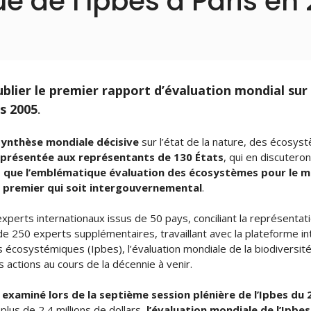
e de l’Ipbes à Paris en
blier le premier rapport d’évaluation mondial sur l
s 2005
.
synthèse mondiale décisive
sur l’état de la nature, des écosys
 présentée aux représentants de 130 États
, qui en discutero
 que l’emblématique évaluation des écosystèmes pour le mi
ut premier qui soit intergouvernemental
.
perts internationaux issus de 50 pays, conciliant la représentati
 de 250 experts supplémentaires, travaillant avec la plateforme i
ces écosystémiques (Ipbes), l’évaluation mondiale de la biodivers
es actions au cours de la décennie à venir.
examiné lors de la septième session plénière de l’Ipbes du 2
 plus de 2,4 millions de dollars,
l’évaluation mondiale de l’Ipbes