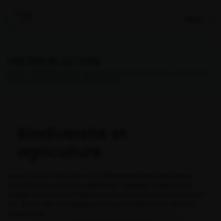
Menu
THE FRB IN ACTION
Home
>
The FRB in action
>
Support to young researchers
>
Prix Jeunes
Chercheurs
> Biodiversité et agriculture
Biodiversité et
agriculture
Le prix Jeunes chercheur Cos-FRB
Biodiversité et agriculture :
utilisation des ressources génétiques végétales et agriculture
durable
a été remis à Stéphanie Arnoux (Inra) pour son travail
sur “Étude des conséquences de la domestication chez les
Solanacées”