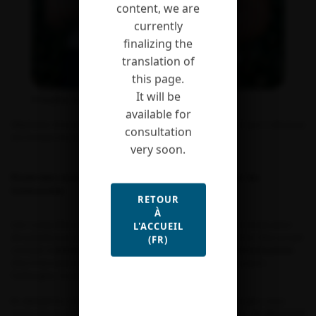
content, we are
currently
finalizing the
translation of
this page.
It will be
© Geoffroy Lasne
available for
Stéphanie Arnoux a été récompensée par le Gnis. Elle explique ci-dessous
consultation
ses travaux et projets.
very soon.
Étude des conséquences de la domestication chez les
Solanacées
RETOUR
À
Une compréhension approfondie de la génétique de la domestication
L'ACCUEIL
des plantes permet le développement de meilleures variétés. Mon projet
(FR)
consiste à
mieux estimer les conséquences de la domestication
chez trois espèces d’intérêt économique et scientifique majeurs :
l’aubergine, le piment et la tomate.
En utilisant la comparaison entre variétés cultivées et sauvages, nous
avons mis en évidence des
différences dans les patrons de diversité