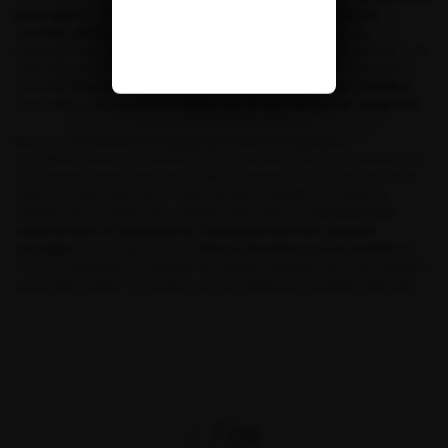
génétique
et des
modifications de niveau d’expression de
certains gènes
. Ces gènes sont impliqués dans les fonctions
biologiques de croissance de la plante, de développement du fruit ou de
tolérance aux stresses environnementaux et aux maladies. Nous avons
confirmé l’
érosion de la biodiversité chez les variétés cultivées
mais avons aussi décelé une
réduction de leur potentiel adaptatif
.
Ma curiosité alimente ces travaux de recherche et stimule
quotidiennement mon enrichissement personnel. De plus, les liens de la
communauté scientifique avec la filière semencière m’offrent une vision
réelle de l’importance de la recherche pour soutenir la création et
l’amélioration variétale. Nos résultats démontrent la
nécessité de
caractériser et de préserver la biodiversité des espèces
sauvages
. Ces résultats ont un
impact durable pour la société
car
c’est en connaissant le potentiel des plantes sauvages que nous pouvons
aujourd’hui faciliter la transition vers de meilleures conduites agricoles.
Fondation pour la recherche sur la biodiversité