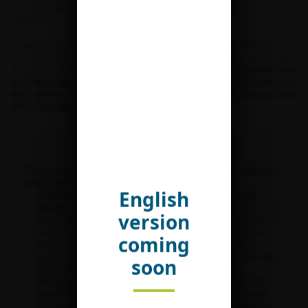
plus généralement sur les mesures de la transition agricole et
écologique.
L’usage des pesticides en Europe est un des éléments d’un triptyque
socio-technique composé de la culture sélective des plantes, des intrants
de synthèse et de l’utilisation de machines agricoles.
Ces éléments sont
interdépendants : changer un élément, tel que les pesticides, est
donc difficile et impliquerait un changement transformateur des
différents éléments du système.
Les messages-clés
Pour pouvoir opérer ce « changement transformateur », plusieurs
pistes sont creusées dans ce document :
English
Réajuster par des subventions différentiées, les prix des
produits alimentaires en fonction de leurs impacts.
Le prix est
version
le principal critère d’achat des consommateurs, il est important de
rétablir le juste prix de l’alimentation, intégrant les externalités
coming
comme la pollution. Cela permettrait de ne pas inciter les plus
défavorisés à consommer les produits les plus riches en pesticides,
soon
impactant la santé des humains et des écosystèmes.
Encourager les pratiques favorables à la biodiversité, à la
santé humaine et à la protection des ressources naturelles
par des subvention aux pratiques vertueuses permettant de