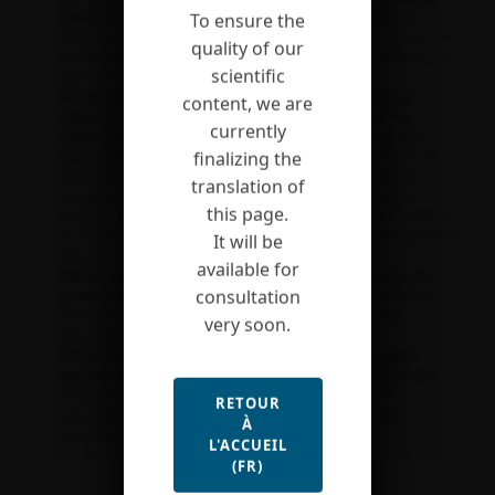
rendre la transition agricole économiquement viable
. La
To ensure the
déconnexion entre la rémunération et les impacts sur la santé et la
quality of our
biodiversité constitue un cercle vicieux qui diminue la résilience des
scientific
agriculteurs et affecte la santé globale.
Ne pas considérer seulement
l’indicateur rendement et
content, we are
réfléchir à la viabilité économique et à la résilience des
currently
exploitations utilisant la régulation biologique comme la
finalizing the
lutte contre les ravageurs.
Le risque de perte de rendement en
réduisant les pesticides
peut constituer un obstacle majeur au
translation of
changement de pratique. Or diminuer les pesticides n’est pas
this page.
toujours synonyme de baisse de rendement, mais permet toujours
de réduire les charges des exploitations, avec souvent de meilleures
It will be
marges brutes.
available for
Mettre en place un affichage environnemental clair sur les
consultation
produits alimentaires
pour mieux informer les consommateurs
aux impacts écologiques et sanitaires de leur alimentation,
very soon.
réduisant ainsi les risques d’exposition aux pesticides.
Préserver l’intégrité des écosystèmes dans les paysages
agricoles est essentielle pour la résilience des cultures.
Des
incitations pour diversifier la végétation intra-parcellaire,
RETOUR
complexifier les paysages, favoriser son intégrité écologique et sa
À
multifonctionnalité sont indispensables.
L'ACCUEIL
(FR)