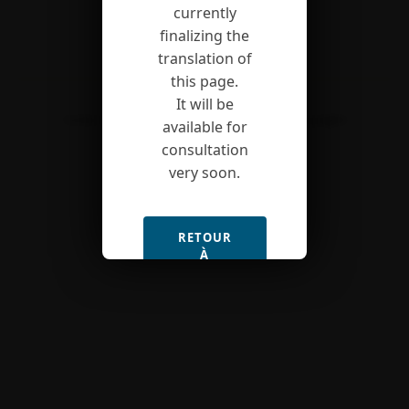
currently
finalizing the
translation of
this page.
It will be
Contact
Site map
Legal notice
Copyrights
available for
consultation
very soon.
RETOUR
À
L'ACCUEIL
(FR)