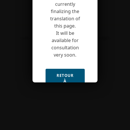
currently
finalizing the
translation of
this page.
It will be
Contact
Site map
Legal notice
Copyrights
available for
consultation
very soon.
RETOUR
À
L'ACCUEIL
(FR)