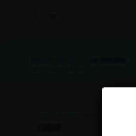
BIODIVERSITÉ !
Le Média
Home
>
Publications
> GBIF
Publié : 18 April 2024 I Mis à jour : 2 May 2024
GBIF