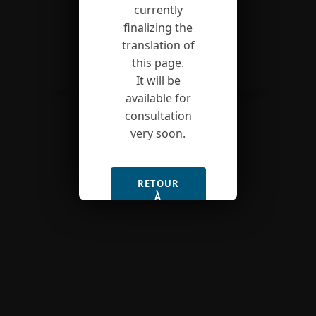
currently
finalizing the
translation of
this page.
It will be
Contact
Site map
Legal notice
Copyrights
available for
consultation
very soon.
RETOUR
À
L'ACCUEIL
(FR)