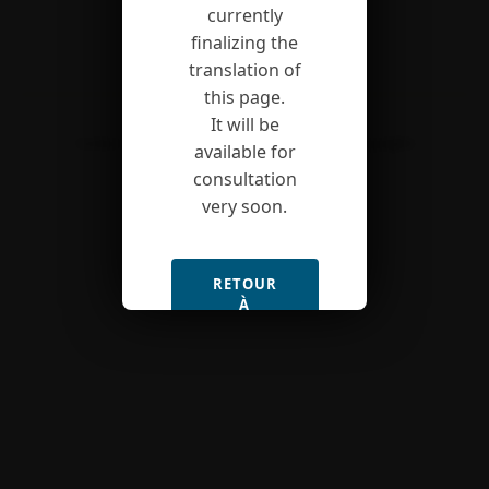
currently
finalizing the
translation of
this page.
It will be
Contact
Site map
Legal notice
Copyrights
available for
consultation
very soon.
RETOUR
À
L'ACCUEIL
(FR)