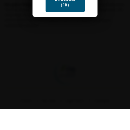
Morgane Flégeau
possède une formation de géographe et d’urbaniste.
(FR)
Titulaire depuis 2018 d’un doctorat en géographie et aménagement, elle
s’intéresse de près à la prise en compte des questions
environnementales et écologiques dans les politiques publiques,
notamment urbaines.
Fondation pour la recherche sur la biodiversité
Contact
Site map
Legal notice
Copyrights