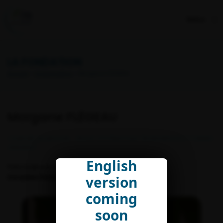
Menu
LA FONDATION
Accueil
>
Organisation
> Morgane FLÉGEAU
Morgane FLÉGEAU
CHARGÉE DE MISSION - REVUE SYSTÉMATIQUE "BIODIVERSITÉ ET FORMES
URBAINES"
English
Pôle Sciences et communautés de recherche
morgane.flegeau@fondationbiodiversite.fr
version
coming
soon