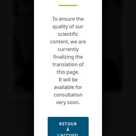
To ensure the
quality of our
scientific
content, we are
currently
finalizing the
translation of
this page.
It will be
available for
consultation
very soon.
Morgane Flégeau
a rejoint la FRB en mai 2019 et est chargée de la
réalisation d’une revue systématique consacrée aux liens entre
biodiversité et formes urbaines, dans le cadre du programme Baum
(Biodiversité, aménagement urbain et morphologie) – porté
RETOUR
conjointement par le Plan urbanisme construction architecture (Puca), le
À
Muséum national d’histoire naturelle (MNHN) et la FRB.
L'ACCUEIL