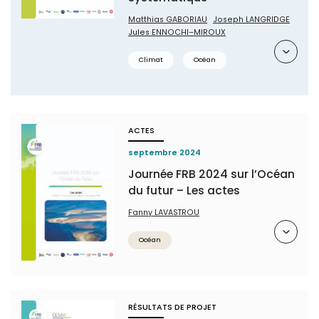
Matthias GABORIAU
Joseph LANGRIDGE
Jules ENNOCHI–MIROUX
Résumé
Climat
Océan
ACTES
septembre 2024
Journée FRB 2024 sur l’Océan
du futur – Les actes
Fanny LAVASTROU
Résumé
Océan
RÉSULTATS DE PROJET