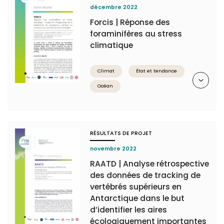
décembre 2022
Forcis | Réponse des
foraminifères au stress
climatique
Climat
État et tendance
Résumé
Océan
RÉSULTATS DE PROJET
novembre 2022
RAATD | Analyse rétrospective
des données de tracking de
vertébrés supérieurs en
Antarctique dans le but
d’identifier les aires
écologiquement importantes