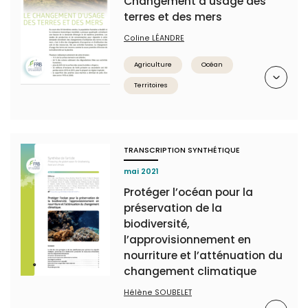
Changement d’usage des
terres et des mers
Coline LÉANDRE
Agriculture
Océan
Résumé
Territoires
TRANSCRIPTION SYNTHÉTIQUE
mai 2021
Protéger l’océan pour la
préservation de la
biodiversité,
l’approvisionnement en
nourriture et l’atténuation du
changement climatique
Hélène SOUBELET
Résumé