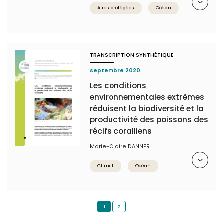
Aires protégées
Océan
TRANSCRIPTION SYNTHÉTIQUE
septembre 2020
Les conditions
environnementales extrêmes
réduisent la biodiversité et la
productivité des poissons des
récifs coralliens
Marie-Claire DANNER
Résumé
Climat
Océan
1
2