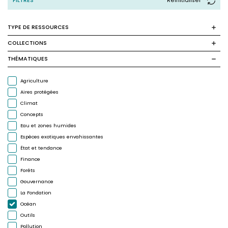
FILTRES
Reinitialiser
TYPE DE RESSOURCES
COLLECTIONS
THÉMATIQUES
Agriculture
Aires protégées
Climat
Concepts
Eau et zones humides
Espèces exotiques envahissantes
État et tendance
Finance
Forêts
Gouvernance
La Fondation
Océan
Outils
Pollution