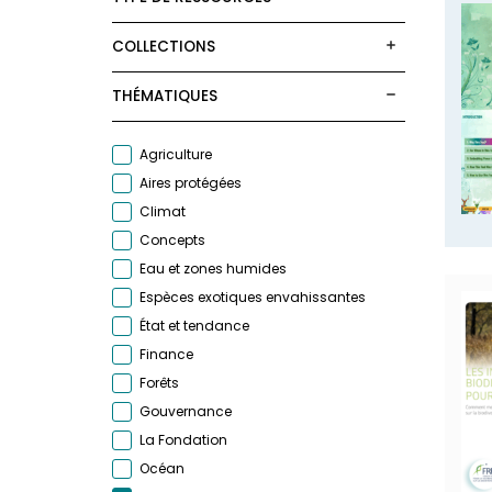
COLLECTIONS
THÉMATIQUES
Agriculture
Aires protégées
Climat
Concepts
Eau et zones humides
Espèces exotiques envahissantes
État et tendance
Finance
Forêts
Gouvernance
La Fondation
Océan