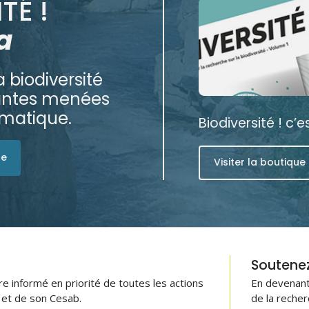
TÉ !
a
 biodiversité
rantes menées
ématique.
Biodiversité ! c’
ue
Visiter la boutique
Soutenez 
 informé en priorité de toutes les actions
En devenant
B et de son Cesab.
de la recher