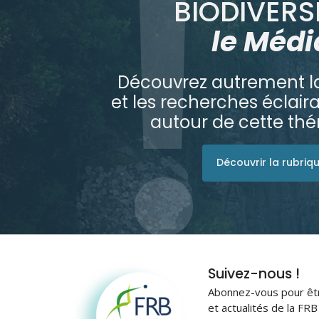
BIODIVERSI
le Médi
Découvrez autrement la
et les recherches éclai
autour de cette th
Découvrir la rubriq
Fondation pour la
Suivez-nous !
recherche sur la
Abonnez-vous pour être
biodiversité
et actualités de la FR