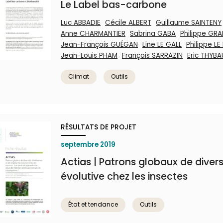
Le Label bas-carbone
Luc ABBADIE
Cécile ALBERT
Guillaume SAINTENY
Anne CHARMANTIER
Sabrina GABA
Philippe GR
Jean-François GUÉGAN
Line LE GALL
Philippe LE
Jean-Louis PHAM
François SARRAZIN
Eric THYB
Climat
Outils
RÉSULTATS DE PROJET
septembre 2019
Actias | Patrons globaux de diversi
évolutive chez les insectes
État et tendance
Outils