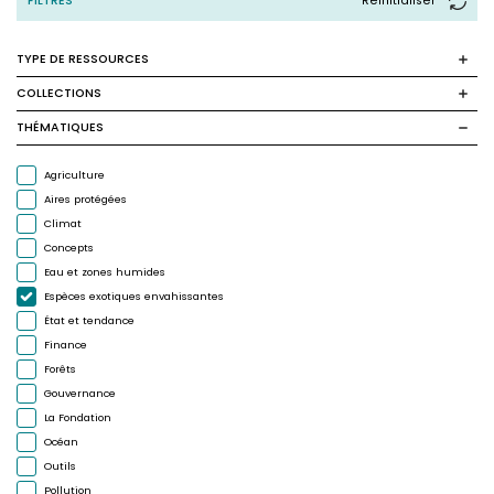
FILTRES
Reinitialiser
TYPE DE RESSOURCES
COLLECTIONS
THÉMATIQUES
Agriculture
Aires protégées
Climat
Concepts
Eau et zones humides
Espèces exotiques envahissantes
État et tendance
Finance
Forêts
Gouvernance
La Fondation
Océan
Outils
Pollution