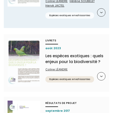
Coline LÉANDRE
Hélène SOUBELET
Hervé JACTEL
Résumé
Espèces exotiques envahissantes
LIVRETS
août 2023
Les espèces exotiques : quels
enjeux pour la biodiversité ?
Coline LÉANDRE
Résumé
Espèces exotiques envahissantes
RÉSULTATS DE PROJET
septembre 2017