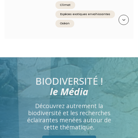
Climat
Espèces exotiques envahissantes
Résumé
Océan
BIODIVERSITÉ !
le Média
Découvrez autrement la
biodiversité et les recherches
éclairantes menées autour de
cette thématique.