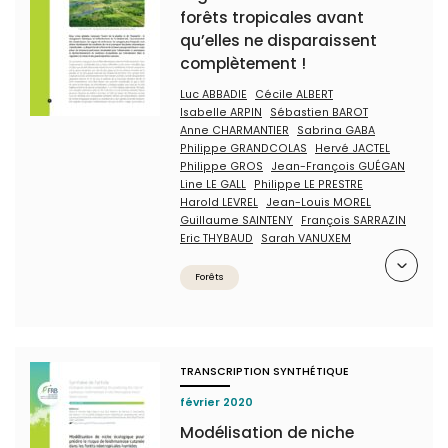
forêts tropicales avant
qu’elles ne disparaissent
complètement !
Luc ABBADIE
Cécile ALBERT
Isabelle ARPIN
Sébastien BAROT
Anne CHARMANTIER
Sabrina GABA
Philippe GRANDCOLAS
Hervé JACTEL
Philippe GROS
Jean-François GUÉGAN
Line LE GALL
Philippe LE PRESTRE
Harold LEVREL
Jean-Louis MOREL
Guillaume SAINTENY
François SARRAZIN
Eric THYBAUD
Sarah VANUXEM
Résumé
Forêts
TRANSCRIPTION SYNTHÉTIQUE
février 2020
Modélisation de niche