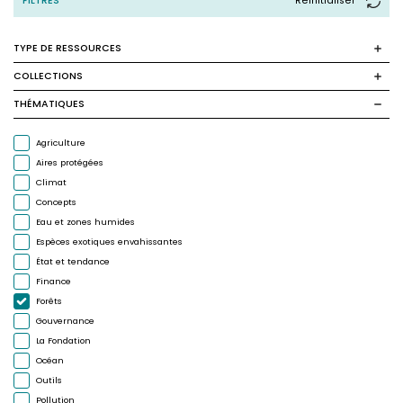
FILTRES
Reinitialiser
TYPE DE RESSOURCES
COLLECTIONS
THÉMATIQUES
Agriculture
Aires protégées
Climat
Concepts
Eau et zones humides
Espèces exotiques envahissantes
État et tendance
Finance
Forêts
Gouvernance
La Fondation
Océan
Outils
Pollution