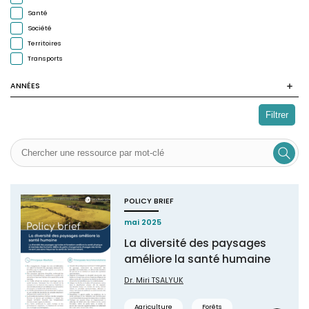
Santé
Société
Territoires
Transports
ANNÉES
Filtrer
POLICY BRIEF
mai 2025
La diversité des paysages
améliore la santé humaine
Dr. Miri TSALYUK
Agriculture
Forêts