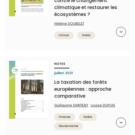
contre le changement
climatique et restaurer les
écosystèmes ?
Hélène SOUBELET
Résumé
Climat
Forêts
NOTES
juillet 2021
La taxation des forêts
européennes : approche
comparative
Guillaume SAINTENY
Louise DUPUIS
Finance
Forêts
Résumé
Gouvernance