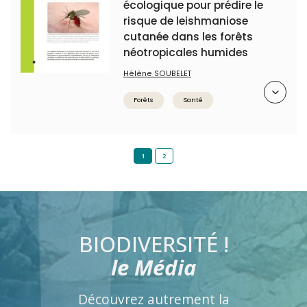
écologique pour prédire le
risque de leishmaniose
cutanée dans les forêts
néotropicales humides
Hélène SOUBELET
Résumé
Forêts
Santé
1
2
BIODIVERSITÉ !
le Média
Découvrez autrement la