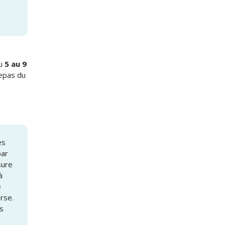
du
5 au 9
epas du
es
par
sure
à
e
rse.
s