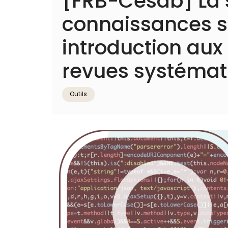
[FRB-Cesab] La 
connaissances sur
introduction au
revues systémat
Outils