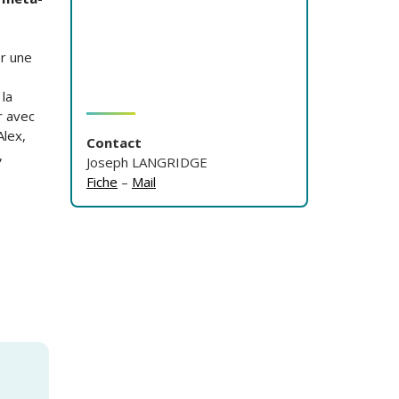
er une
la
r avec
Alex,
Contact
,
Joseph LANGRIDGE
Fiche
–
Mail