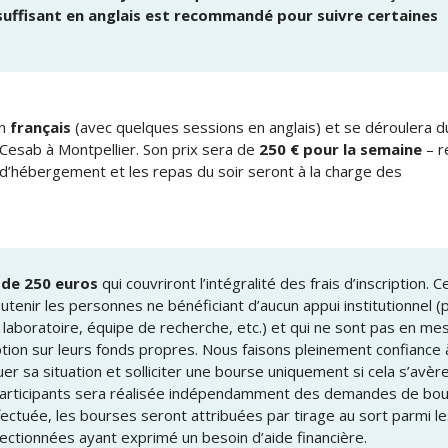
 suffisant en anglais est recommandé pour suivre certaines
en
français
(avec quelques sessions en anglais) et se déroulera 
Cesab à Montpellier. Son prix sera de
250 € pour la semaine
– r
t, d’hébergement et les repas du soir seront à la charge des
 de 250 euros
qui couvriront l’intégralité des frais d’inscription. C
tenir les personnes ne bénéficiant d’aucun appui institutionnel (
laboratoire, équipe de recherche, etc.) et qui ne sont pas en me
ription sur leurs fonds propres. Nous faisons pleinement confiance 
er sa situation et solliciter une bourse uniquement si cela s’avèr
 participants sera réalisée indépendamment des demandes de bou
fectuée, les bourses seront attribuées par tirage au sort parmi le
ctionnées ayant exprimé un besoin d’aide financière.