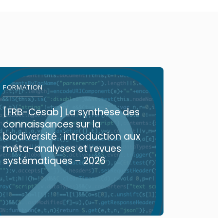
FORMATION
COMMUN
[FRB-Cesab] La synthèse des
Premiè
connaissances sur la
mondia
biodiversité : introduction aux
font fa
méta-analyses et revues
systématiques – 2026