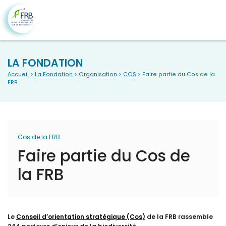
LA FONDATION
Accueil
>
La Fondation
>
Organisation
>
COS
> Faire partie du Cos de la
FRB
Cos de la FRB
Faire partie du Cos de
la FRB
Le
Conseil d’orientation stratégique (Cos)
de la FRB rassemble