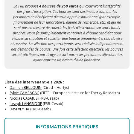
La FRB propose
4 bourses de 250 euros
qui couvriront l’intégralité
des frais d’inscription. Ces bourses sont destinées à soutenir les
personnes ne bénéficiant d’aucun appui institutionnel (par exemple,
financement de leur laboratoire, équipe de recherche, etc.) et qui ne
sont pas en mesure de couvrir les frais d’inscription sur leurs fonds
propres. Nous faisons pleinement confiance à chaque candidat pour
évaluer sa situation et solliciter une bourse uniquement si cela s’avère
nécessaire. La sélection des participants sera réalisée indépendamment
des demandes de bourse. Une fois cette sélection effectuée, les bourses
seront attribuées par tirage au sort parmi les personnes sélectionnées
ayant exprimé un besoin d’aide financière.
Liste des intervenant·e·s 2026 :
Damien BEILLOUIN
(Cirad – Hortys)
Sylvie CAMPAGNE
(EIFER – European Institute for Energy Research)
Nicolas CASAJUS
(FRB-Cesab)
Joseph LANGRIDGE
(FRB-Cesab)
Devi VEYTIA
(FRB-Cesab)
INFORMATIONS PRATIQUES