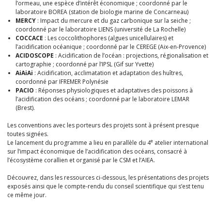
l’ormeau, une espèce d’intérêt économique ; coordonné par le
laboratoire BOREA (station de biologie marine de Concarneau)
MERCY
: Impact du mercure et du gaz carbonique sur la seiche ;
coordonné par le laboratoire LIENS (université de La Rochelle)
COCCACE
: Les coccolithophores (algues unicellulaires) et
l’acidification océanique ; coordonné par le CEREGE (Aix-en-Provence)
ACIDOSCOPE
: Acidification de l’océan : projections, régionalisation et
cartographie ; coordonné par l’IPSL (Gif sur Yvette)
AiAiAi
: Acidification, acclimatation et adaptation des huîtres,
coordonné par IFREMER Polynésie
PACIO
: Réponses physiologiques et adaptatives des poissons à
l’acidification des océans ; coordonné par le laboratoire LEMAR
(Brest).
Les conventions avec les porteurs des projets sont à présent presque
toutes signées.
e
Le lancement du programme a lieu en parallèle du 4
atelier international
sur l’impact économique de l’acidification des océans, consacré à
l’écosystème corallien et organisé par le CSM et l’AIEA.
Découvrez, dans les ressources ci-dessous, les présentations des projets
exposés ainsi que le compte-rendu du conseil scientifique qui s’est tenu
ce même jour.