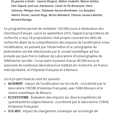
De gauche à droite : Laurent Bergeot, Hélène Soubelet, Marion Gehlen,
Sam Dupont, José-Luis Zambonino, Carole Di Poi Broussard, Claire
Salomon, Philippe Gros, Stéphanie Auzoux-Bordenave, Luc Beaufort,
Fabrice Pernet, Laurent Bopp, Michel Allenbach, Thomas Lacoue-Labarthe,
Bernard Banaigs
Ce programme permet de mobiliser 720 000 euros à destination des
chercheurs français. Lancé en septembre 2015, l’appel à propositions de
recherche a reçu 18 propositions. Huit projets couvrant les défis de
recherche allant de la compréhension des impacts de l’acidification à leur
modélisation, en passant par l’observation et la cartographie du
phénomène ont été sélectionnés par le conseil scientifique ad hoc
présidé par Jean-Pierre Gattuso du Laboratoire d’océanographie de
Villefranche-sur-Mer. Ces projets reçoivent chacun 90 000 euros et
associent de nombreux laboratoires et instituts de recherche, en France
métropolitaine, en Polynésie française et à Monaco.
Les 8 projets financés sont les suivants :
ACIDREEF
: impact de l’acidification sur les récifs ; coordonné par le
laboratoire CRIOBE (Polynésie Française), avec l’AIEA Monaco et le
centre scientifique de Monaco
ECOSYSTEME
: Évaluation des impacts sur deux écosystèmes de
cyanobactéries (algues bleues) ; coordonné par le laboratoire CORAIL
(Polynésie Française)
ICO-BIO
: Impact du changement océanique sur la biologie de