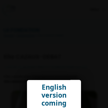
Menu
LA FONDATION
Accueil
>
Organisation
> Ella CAZAUX-DEBAT
Ella CAZAUX-DEBAT
CHARGÉE DE MISSIONS "IPBES" ET "SCIENCES POUR L’ACTION"
Pôle coordination européenne et internationale
ella.cazaux-debat@fondationbiodiversite.fr
English
version
coming