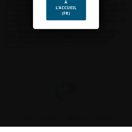
À
coordination européenne et internationale et continue son travail sur les
L'ACCUEIL
recommandations de l’Ipbes.
Ella Cazaux-Debat
conduit parallèlement
(FR)
un projet sur la réalisation de fiches thématiques et techniques sur la
biodiversité à destination des ambassades françaises à l’étranger en lien
avec le MEAE. Par ailleurs, elle travaille sur la valorisation des
recommandations issues des Rencontres « Sciences pour l’action » qui
visent à soutenir la production et la diffusion de connaissances et
améliorer la mise en œuvre de l’action publique en faveur de la
biodiversité.
Fondation pour la recherche sur la biodiversité
Contact
Site map
Legal notice
Copyrights