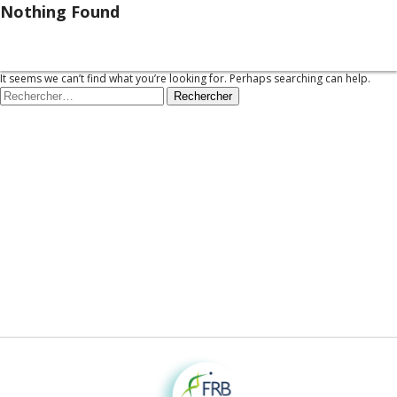
Nothing Found
Menu
It seems we can’t find what you’re looking for. Perhaps searching can help.
Rechercher :
Fondation pour la recherche sur la biodiversité