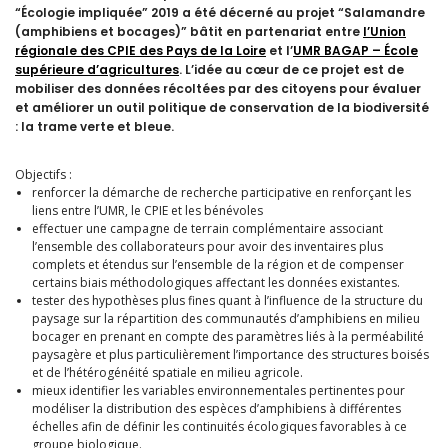
“Écologie impliquée” 2019 a été décerné au projet “Salamandre
(amphibiens et bocages)” bâtit en partenariat entre
l’Union
régionale des CPIE des Pays de la Loire
et l’
UMR BAGAP – École
supérieure d’agricultures
. L’idée au cœur de ce projet est de
mobiliser des données récoltées par des citoyens pour évaluer
et améliorer un outil politique de conservation de la biodiversité
: la trame verte et bleue.
Objectifs :
renforcer la démarche de recherche participative en renforçant les
liens entre l’UMR, le CPIE et les bénévoles
effectuer une campagne de terrain complémentaire associant
l’ensemble des collaborateurs pour avoir des inventaires plus
complets et étendus sur l’ensemble de la région et de compenser
certains biais méthodologiques affectant les données existantes.
tester des hypothèses plus fines quant à l’influence de la structure du
paysage sur la répartition des communautés d’amphibiens en milieu
bocager en prenant en compte des paramètres liés à la perméabilité
paysagère et plus particulièrement l’importance des structures boisés
et de l’hétérogénéité spatiale en milieu agricole.
mieux identifier les variables environnementales pertinentes pour
modéliser la distribution des espèces d’amphibiens à différentes
échelles afin de définir les continuités écologiques favorables à ce
groupe biologique.