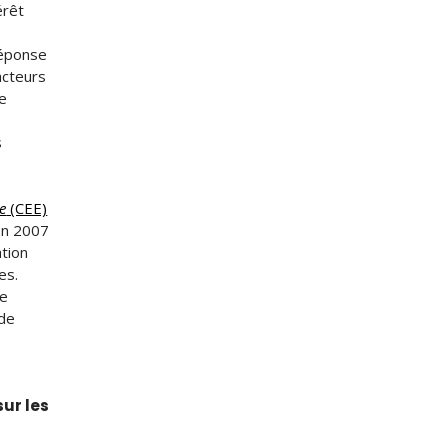
érêt
réponse
acteurs
ne
s
e
(CEE)
 en 2007
ation
es.
te
 de
sur les