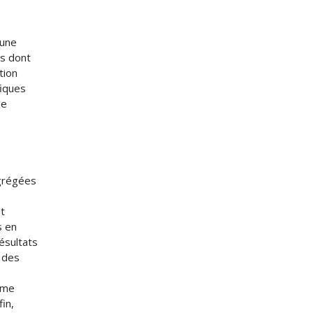
’une
és dont
tion
fiques
le
agrégées
ut
s en
résultats
 des
même
in,