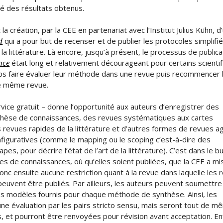
ité des résultats obtenus.
 création, par la CEE en partenariat avec l’Institut Julius Kühn, d
d
qui a pour but de recenser et de publier les protocoles simplifi
la littérature. Là encore, jusqu’à présent, le processus de publica
nce
était long et relativement décourageant pour certains scienti
ps faire évaluer leur méthode dans une revue puis recommencer 
te même revue.
rvice gratuit – donne l’opportunité aux auteurs d’enregistrer des
thèse de connaissances, des revues systématiques aux cartes
 revues rapides de la littérature et d’autres formes de revues 
figuratives (comme le mapping ou le scoping c’est-à-dire des
s, pour décrire l’état de l’art de la littérature). C’est dans le b
es de connaissances, où qu’elles soient publiées, que la CEE a mi
donc ensuite aucune restriction quant à la revue dans laquelle les 
uvent être publiés. Par ailleurs, les auteurs peuvent soumettre
les modèles fournis pour chaque méthode de synthèse. Ainsi, les
une évaluation par les pairs stricto sensu, mais seront tout de 
, et pourront être renvoyées pour révision avant acceptation. Enf