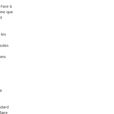
 Face à
cine que
rd
 les
s
hodes
oins
la
andard
faire