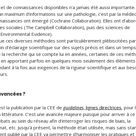
es et de connaissances disponibles n’a jamais été aussi importante.
 un maximum d’informations sur une pathologie, c’est par la méde
aissances ont émergé (Cochrane Collaboration). Elles ont d’abo
es sociales (The Campbell Collaboration), puis des sciences de
r Environmental Evidence).
 que ces diverses méthodes sont particulièrement plébiscitées par
in d’éclairage scientifique sur des sujets précis et dans un temp
e la recherche qui se compte lui en années, certaines de ces mét
en apportant parfois en quelques mois seulement des éléments
ndant à la fois aux exigences de la rigueur scientifique et aux bes
urs.
 avancées ?
st la publication par la CEE de
guidelines,
lignes directrices
, pour 
a littérature. C’est une avancée majeure puisque pour arriver à ce
ats au sein du réseau afin d’interroger les risques de biais, la
mat, etc. Jusqu’à présent, la méthode était utilisée, mais sans st
nt publié par la CEE va permettre d’harmoniser les pratiques et 