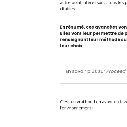
autre point intéressant : tous le
citables.
En résumé
,
ces avancées
v
on
Elles vont
leur permettre de 
renseignant leur méthode sur
leur choix.
En savoir plus sur
Proceed
C’est un vrai bond en avant
en
fav
l’environnement
!