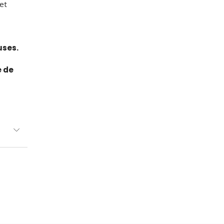
 et
uses.
e de