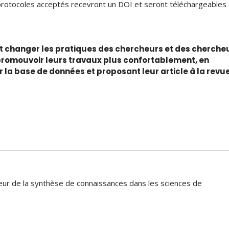
s protocoles acceptés recevront un DOI et seront téléchargeables
t
changer
les
pratiques
des chercheurs
et des cherche
promouvoir leurs travaux
plus confortablement, en
 la base de données et proposant leur article à la revu
eur
de
la
synthèse de connaissance
s dans les sciences de