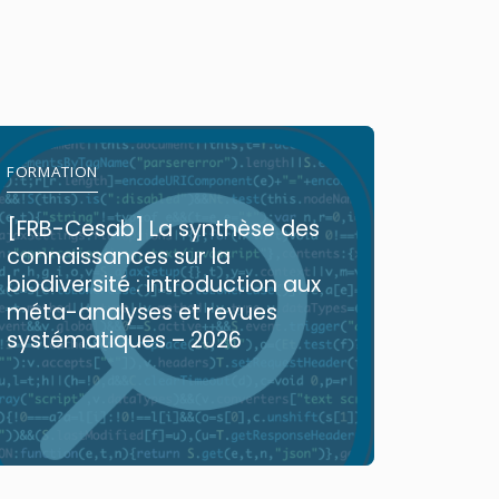
FORMATION
COMMUN
[FRB-Cesab] La synthèse des
Premiè
connaissances sur la
mondia
biodiversité : introduction aux
font fa
méta-analyses et revues
systématiques – 2026