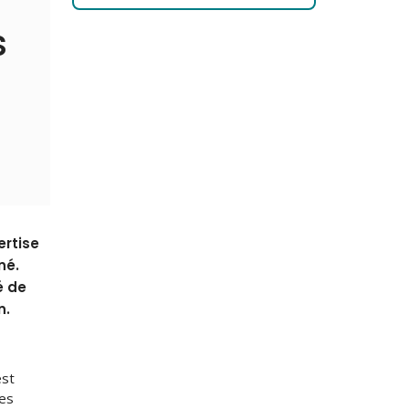
s
ertise
né.
é de
n.
est
des